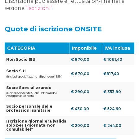
L'iscrizione può essere effettuata on-line nella
sezione
“Iscrizioni”
.
Quote di iscrizione ONSITE
CATEGORIA
Imponibile
IVA inclusa
Non Socio SItI
€ 870,00
€ 1061,40
Socio SItI
€ 670,00
€817,40
(inclusi specializzandi dipendenti SSN)
Socio Specializzando
€ 290,00
€ 353,80
(Non dipendente SSN)/ Dottorando /
Assegnista/ Borsista
Socio personale delle
€ 430,00
€ 524,60
professioni sanitarie
Iscrizione giornaliera (valida
solo per 1 giornata, non
€ 200,00
€ 244,00
comulabile)*