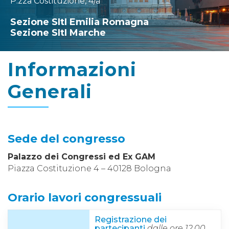
P.zza Costituzione, 4/a
Sezione SItI Emilia Romagna
Sezione SItI Marche
Informazioni
Generali
Sede del congresso
Palazzo dei Congressi ed Ex GAM
Piazza Costituzione 4 – 40128 Bologna
Orario lavori congressuali
Registrazione dei
partecipanti
dalle ore 12.00