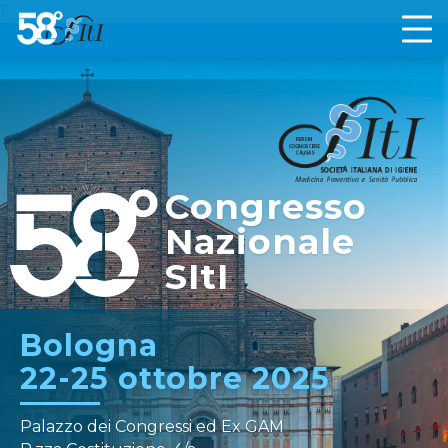
F
Congresso
Nazionale
SItI
Bologna
22-25 ottobre 2025
Palazzo dei Congressi ed Ex GAM