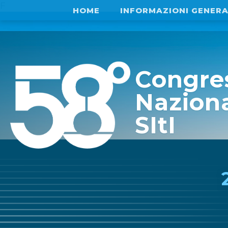
F
HOME
INFORMAZIONI GENERA
Congre
Nazion
SItI