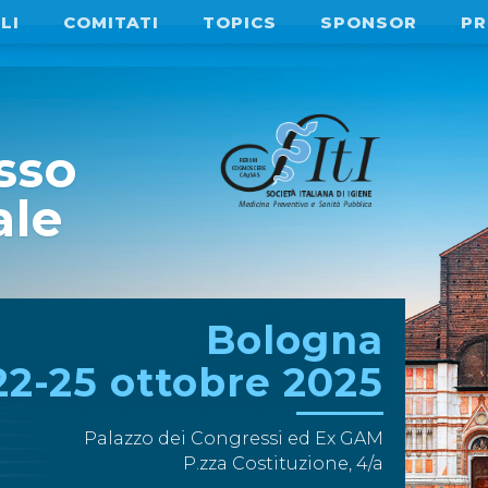
LI
COMITATI
TOPICS
SPONSOR
PR
sso
ale
Bologna
22-25 ottobre 2025
Palazzo dei Congressi ed Ex GAM
P.zza Costituzione, 4/a